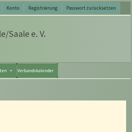
Konto
Registrierung
Passwort zurücksetzen
e/Saale e. V.
nten
Verbandskalender