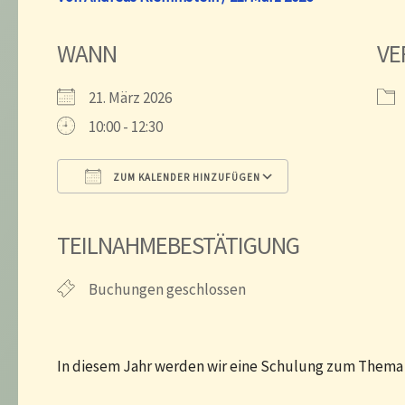
WANN
VE
21. März 2026
10:00 - 12:30
ZUM KALENDER HINZUFÜGEN
ICS herunterladen
Google Kalender
iCalendar
Office 365
Outlook Live
TEILNAHMEBESTÄTIGUNG
Buchungen geschlossen
In diesem Jahr werden wir eine Schulung zum Them