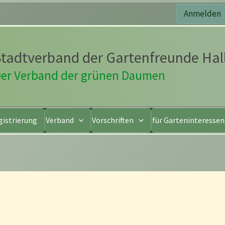
Anmelden
tadtverband der Gartenfreunde Hall
er Verband der grünen Daumen
gistrierung
Verband
Vorschriften
für Garteninteresse