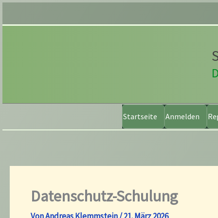
Zum
Inhalt
springen
S
D
Startseite
Anmelden
Re
Datenschutz-Schulung
Von
Andreas Klemmstein
/
21. März 2026