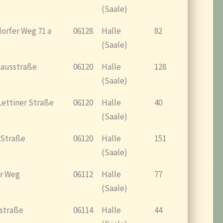
(Saale)
rfer Weg 71 a
06128
Halle
82
(Saale)
ausstraße
06120
Halle
128
(Saale)
ettiner Straße
06120
Halle
40
(Saale)
 Straße
06120
Halle
151
(Saale)
r Weg
06112
Halle
77
(Saale)
straße
06114
Halle
44