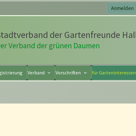
Anmelden
tadtverband der Gartenfreunde Hall
er Verband der grünen Daumen
gistrierung
Verband
Vorschriften
für Garteninteresse