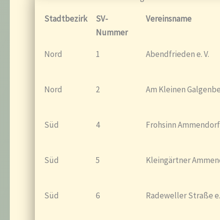
Stadtbezirk
SV-
Vereinsname
Nummer
Nord
1
Abendfrieden e. V.
Nord
2
Am Kleinen Galgenber
Süd
4
Frohsinn Ammendorf e
Süd
5
Kleingärtner Ammendo
Süd
6
Radeweller Straße e.