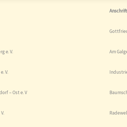
Anschrift
Gottfrie
g e. V.
Am Galg
. V.
Industri
rf – Ost e. V
Baumsc
 V.
Radewell