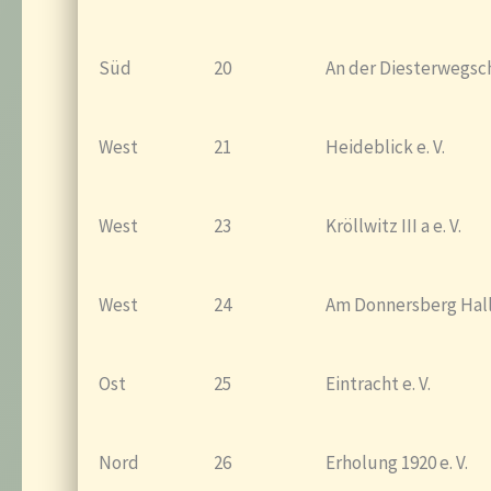
Süd
20
An der Diesterwegschu
West
21
Heideblick e. V.
West
23
Kröllwitz III a e. V.
West
24
Am Donnersberg Hall
Ost
25
Eintracht e. V.
Nord
26
Erholung 1920 e. V.