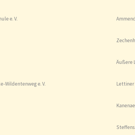
le e. V.
Ammendo
Zechenh
Äußere L
e-Wildentenweg e. V.
Lettiner
Kanenae
Steffens