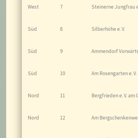
West
7
Steinerne Jungfrau e.
Süd
8
Silberhöhe e. V.
Süd
9
Ammendorf Vorwärts 
Süd
10
Am Rosengarten e. V.
Nord
11
Bergfrieden e. V. am
Nord
12
Am Bergschenkenweg 