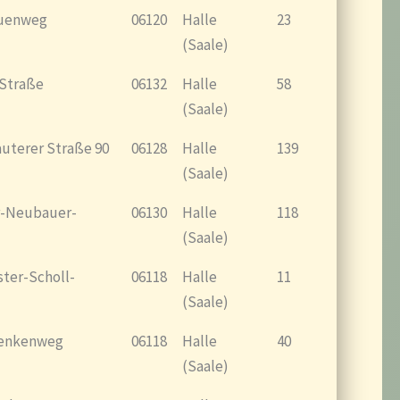
uenweg
06120
Halle
23
(Saale)
 Straße
06132
Halle
58
(Saale)
auterer Straße 90
06128
Halle
139
(Saale)
-Neubauer-
06130
Halle
118
(Saale)
ter-Scholl-
06118
Halle
11
(Saale)
enkenweg
06118
Halle
40
(Saale)