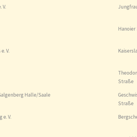
 V.
Jungfra
Hanoier
e. V.
Kaisersl
Theodor
Straße
 Galgenberg Halle/Saale
Geschwis
Straße
e. V.
Bergsch