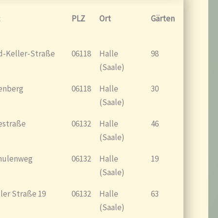
PLZ
Ort
Gärten
d-Keller-Straße
06118
Halle
98
(Saale)
enberg
06118
Halle
30
(Saale)
estraße
06132
Halle
46
(Saale)
hulenweg
06132
Halle
19
(Saale)
er Straße 19
06132
Halle
63
(Saale)