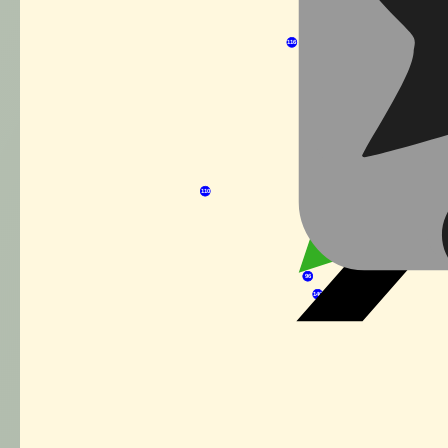
116
86
110
93
95
124
96
140
84