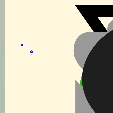
109
7
21