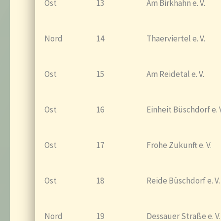
Ost
13
Am Birkhahn e. V.
Nord
14
Thaerviertel e. V.
Ost
15
Am Reidetal e. V.
Ost
16
Einheit Büschdorf e. V
Ost
17
Frohe Zukunft e. V.
Ost
18
Reide Büschdorf e. V.
Nord
19
Dessauer Straße e. V.