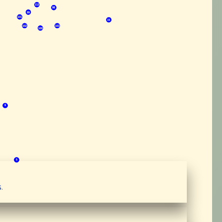
112
98
99
101
15
102
103
100
6  
5  
s
.