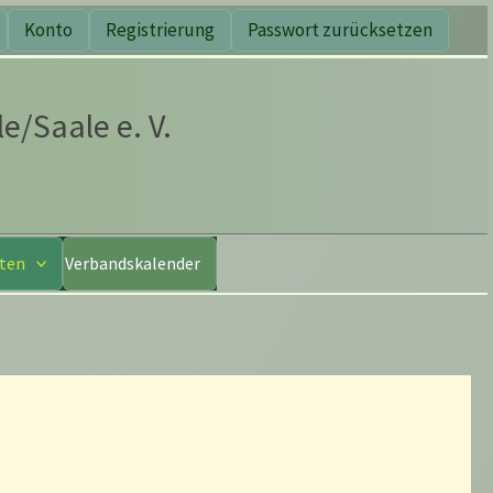
Konto
Registrierung
Passwort zurücksetzen
e/Saale e. V.
nten
Verbandskalender