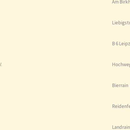
Am Birk
Liebigst
B 6 Leip
.
Hochwe
Bierrain
Reidenf
Landrain