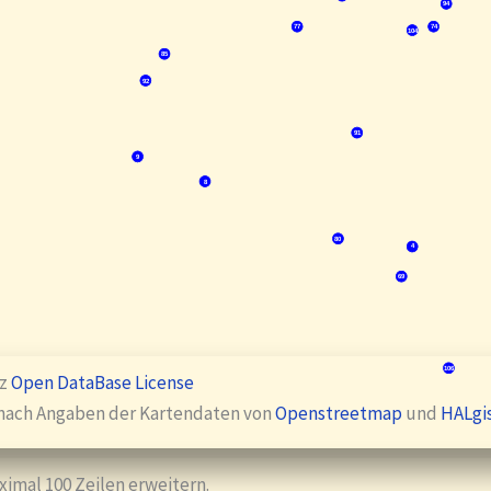
94
77
74
104
85
92
91
9
8
80
4
69
106
nz
Open DataBase License
e nach Angaben der Kartendaten von
Openstreetmap
und
HALgi
aximal 100 Zeilen erweitern.