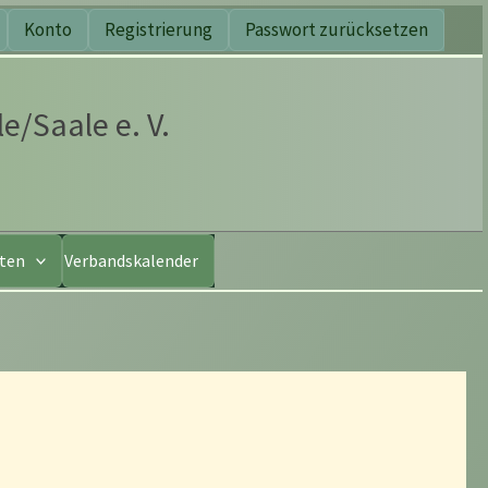
Konto
Registrierung
Passwort zurücksetzen
e/Saale e. V.
nten
Verbandskalender