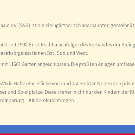
le e.V. (SVG) ist ein kleingärtnerisch anerkannter, gemeinnü
and seit 1990. Er ist Rechtsnachfolger des Verbandes der Klein
bezirksorganisationen Ost, Süd und West.
mit 11661 Gärten angeschlossen. Die größten Anlagen umfassen 
SVG in Halle eine Fläche von rund 450 Hektar. Neben den privat
er und Spielplätze. Diese stehen nicht nur den Kindern der K
ereinbarung – Kindereinrichtungen.