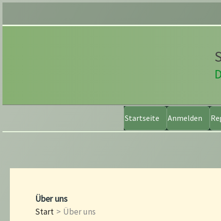
Zum
Inhalt
springen
S
D
Startseite
Anmelden
Re
Über uns
Start
Über uns