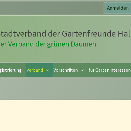
Anmelden
tadtverband der Gartenfreunde Hall
er Verband der grünen Daumen
gistrierung
Verband
Vorschriften
für Garteninteresse