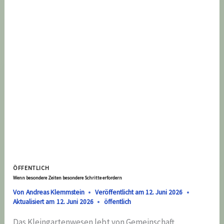
BESUCH
BEI
…
DEM
KLEINGARTENVEREIN
„AN
DER
KANTSTRASSE“ E
.V.
ÖFFENTLICH
Wenn besondere Zeiten besondere Schritte erfordern
Von
Andreas Klemmstein
Veröffentlicht am
12. Juni 2026
Aktualisiert am
12. Juni 2026
öffentlich
Das Kleingartenwesen lebt von Gemeinschaft,