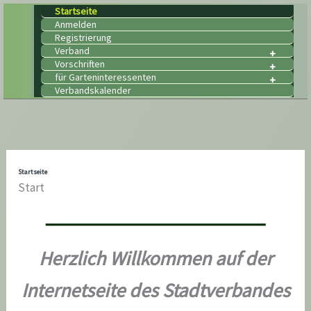
Zum
Startseite
Anmelden
Inhalt
Registrierung
springen
Verband
Vorschriften
für Garteninteressenten
Verbandskalender
Startseite
Start
Herzlich Willkommen auf der
Internetseite des Stadtverbandes