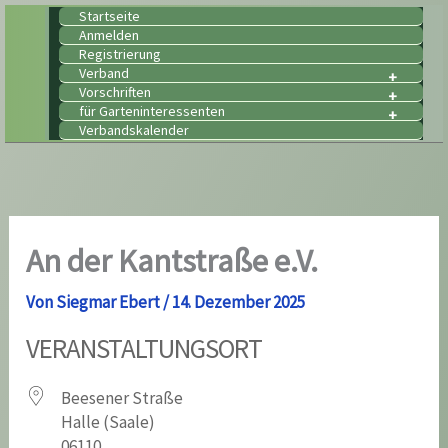
Zum
Startseite
Anmelden
Inhalt
Registrierung
springen
Verband
Vorschriften
für Garteninteressenten
Verbandskalender
An der Kantstraße e.V.
Von
Siegmar Ebert
/
14. Dezember 2025
VERANSTALTUNGSORT
Beesener Straße
Halle (Saale)
06110