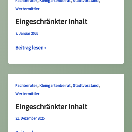
,
,
,
Fachberater
Kleingartenbeirat
Stadtvorstand
Wertermittler
Eingeschränkter Inhalt
7. Januar 2026
Eingeschränkter
Beitrag lesen »
Inhalt
,
,
,
Fachberater
Kleingartenbeirat
Stadtvorstand
Wertermittler
Eingeschränkter Inhalt
21. Dezember 2025